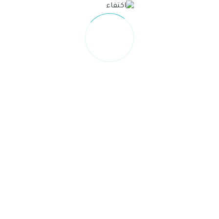
Unable to load PDF service..
ء
الحوكمة
ا
المركز الاعل
تنا
شهادة الت
لنا
السجل التج